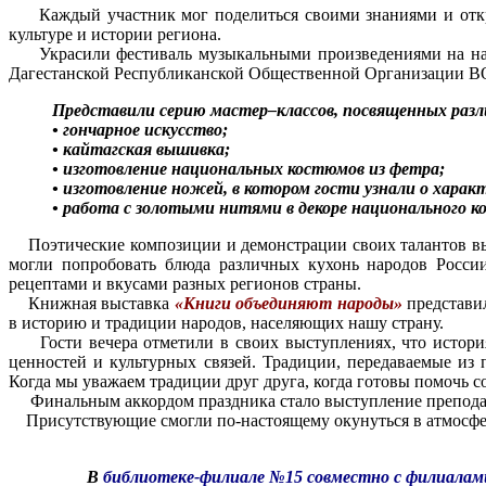
Каждый участник мог поделиться своими знаниями и откры
культуре и истории региона.
Украсили фестиваль музыкальными произведениями на народ
Дагестанской Республиканской Общественной Организации ВО
Представили серию мастер–классов, посвященных разл
• гончарное искусство;
• кайтагская вышивка;
• изготовление национальных костюмов из фетра;
• изготовление ножей, в котором гости узнали о характ
• работа с золотыми нитями в декоре национального к
Поэтические композиции и демонстрации своих талантов 
могли попробовать блюда различных кухонь народов России
рецептами и вкусами разных регионов страны.
Книжная выставка
«Книги объединяют народы»
представил
в историю и традиции народов, населяющих нашу страну.
Гости вечера отметили в своих выступлениях, что история
ценностей и культурных связей. Традиции, передаваемые из
Когда мы уважаем традиции друг друга, когда готовы помочь с
Финальным аккордом праздника стало выступление препода
Присутствующие смогли по-настоящему окунуться в атмосферу
В
библиотеке-филиале №15 совместно с филиалам