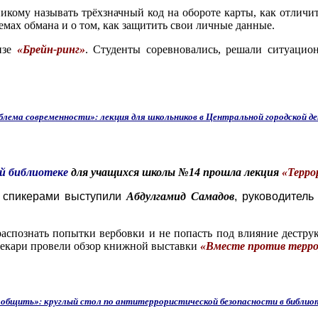
кому называть трёхзначный код на обороте карты, как отличить
емах обмана и о том, как защитить свои личные данные.
изе
«Брейн-ринг»
. Студенты соревновались, решали ситуацио
блема современности»: лекция для школьников в Центральной городской д
й библиотеке
для учащихся школы №14 прошла лекция
«Терро
 спикерами выступили
Абдулгамид Самадов
, руководител
спознать попытки вербовки и не попасть под влияние дестру
текари провели обзор книжной выставки
«Вместе против терр
сообщить»: круглый стол по антитеррористической безопасности в библ