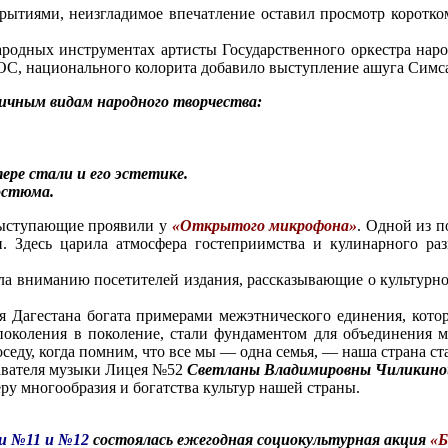
тиями, неизгладимое впечатление оставил просмотр коротко
ных инструментах артисты Государственного оркестра народ
С, национального колорита добавило выступление ашуга Симса
ичным видам народного творчества:
ере стали и его эстетике.
остюма.
выступающие проявили у
«Открытого микрофона»
. Одной из п
. Здесь царила атмосфера гостеприимства и кулинарного раз
а вниманию посетителей издания, рассказывающие о культурно
 Дагестана богата примерами межэтнического единения, котор
 поколения в поколение, стали фундаментом для объединения м
оседу, когда помним, что все мы — одна семья, — наша страна с
вателя музыки Лицея №52
Светланы Владимировны Чиликино
 многообразия и богатства культур нашей страны.
и №11 и №12
состоялась ежегодная социокультурная акция
«Б