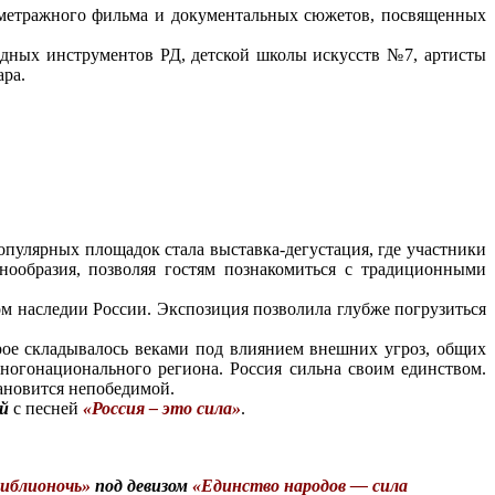
метражного фильма и документальных сюжетов, посвященных
ных инструментов РД, детской школы искусств №7, артисты
ра.
опулярных площадок стала выставка-дегустация, где участники
нообразия, позволяя гостям познакомиться с традиционными
м наследии России. Экспозиция позволила глубже погрузиться
ое складывалось веками под влиянием внешних угроз, общих
ногонационального региона. Россия сильна своим единством.
тановится непобедимой.
й
с песней
«Россия – это сила»
.
иблионочь»
под девизом
«Единство народов — сила