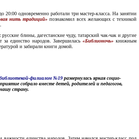
о 20:00 одновременно работали три мастер-класса. На занятии
вая нить традиций»
познакомил всех желающих с техникой
.
русские блины, дагестанские чуду, татарский чак-чак и другие
ст за единство народов. Завершилась
«Библионочь»
книжным
ературой и забирали книги домой.
и библиотекой-филиалом №19
развернулась яркая социо-
приятие собрало вместе детей, родителей и педагогов,
нашу страну.
важности единства народов. Затем начался мастер-класс под