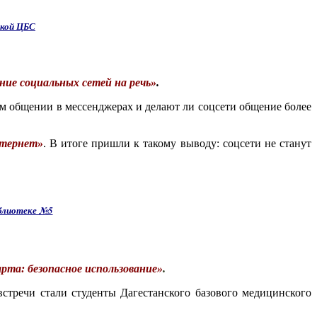
ской ЦБС
ие социальных сетей на речь»
.
м общении в мессенджерах и делают ли соцсети общение более
тернет»
. В итоге пришли к такому выводу: соцсети не станут
иблиотеке №5
арта: безопасное использование»
.
стречи стали студенты Дагестанского базового медицинского