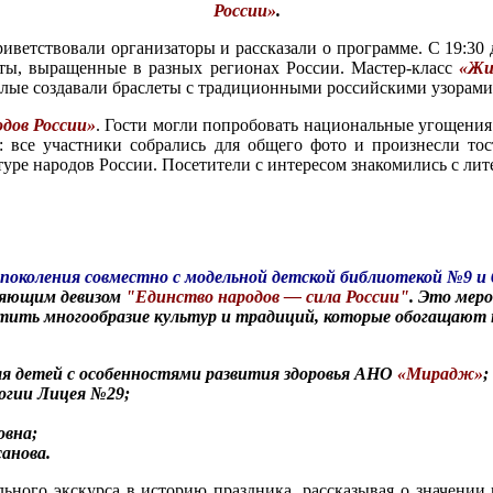
России»
.
етствовали организаторы и рассказали о программе. С 19:30 д
ы, выращенные в разных регионах России. Мастер-класс
«Жи
слые создавали браслеты с традиционными российскими узорами
дов России»
. Гости могли попробовать национальные угощения: 
: все участники собрались для общего фото и произнесли то
туре народов России. Посетители с интересом знакомились с лит
 поколения совместно с модельной детской библиотекой №9 
ляющим девизом
"Единство народов — сила России"
. Это меро
ить многообразие культур и традиций, которые обогащают 
ля детей с особенностями развития здоровья АНО
«Мирадж»
;
огии Лицея №29;
овна;
анова.
го экскурса в историю праздника, рассказывая о значении и 