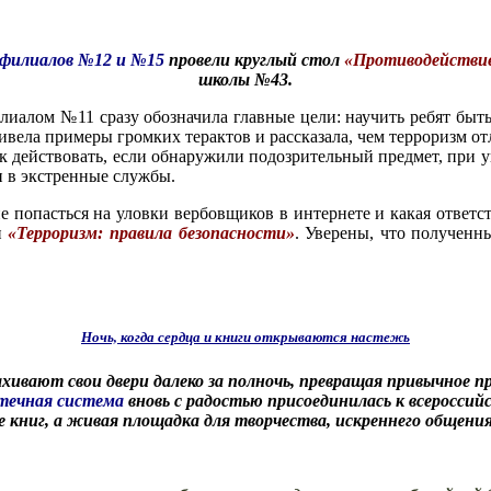
 филиалов №12 и №15
провели круглый стол
«Противодействие
школы №43.
алом №11 сразу обозначила главные цели: научить ребят быть 
ивела примеры громких терактов и рассказала, чем терроризм от
ак действовать, если обнаружили подозрительный предмет, при 
и в экстренные службы.
попасться на уловки вербовщиков в интернете и какая ответст
и
«Терроризм: правила безопасности»
. Уверены, что полученн
Ночь, когда сердца и книги открываются настежь
ахивают свои двери далеко за полночь, превращая привычное 
течная система
вновь с радостью присоединилась к всероссий
 книг, а живая площадка для творчества, искреннего общения