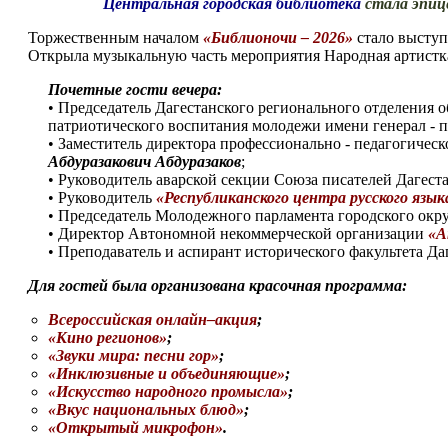
Центральная городская библиотека
стала эпиц
Торжественным началом
«Библионочи – 2026»
стало выступ
Открыла музыкальную часть мероприятия Народная артистка
Почетные гости вечера:
• Председатель Дагестанского регионального отделения
патриотического воспитания молодежи имени генерал - п
• Заместитель директора профессионально - педагогичес
Абдуразакович Абдуразаков
;
• Руководитель аварской секции Союза писателей Дагес
• Руководитель
«Республиканского центра русского язык
• Председатель Молодежного парламента городского окр
• Директор Автономной некоммерческой организации
«А
• Преподаватель и аспирант исторического факультета Да
Для гостей была организована красочная программа:
Всероссийская онлайн–акция
;
«Кино регионов»
;
«Звуки мира: песни гор»
;
«Инклюзивные и объединяющие»
;
«Искусство народного промысла»
;
«Вкус национальных блюд»
;
«Открытый микрофон»
.