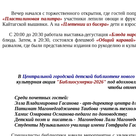
Вечер начался с торжественного открытия, где гостей поприв
«Пластилиновая палитра»
участники лепили овощи и фрукт
Кайтагской вышивки. А на
«Плетении из бисера»
дети и взро
С 20:00 до 20:30 работала выставка-дегустация
«Блюда наро
блюда. Затем, в 20:30, состоялся флешмоб
«Общий каравай»
развалом, где были представлены издания по рукоделию и куль
В
Центральной городской детской библиотеке нового
культурная акция
"Библиосумерки-2026"
под вдохнов
чтобы отмет
Среди почетных гостей:
Элла Владимировна Гасанова - арт-директор центра д
Патимат Магомедгаджиевна Таибова -учитель технол
Хамис Омаровна Османова-педагог по домоводству;
Детский поэт и писатель - Магомедова Лали Магомед
Студенты Музыкального училища имени Готфрида Гас
Специалисты библиотеки начали мероприятие с увлекательно