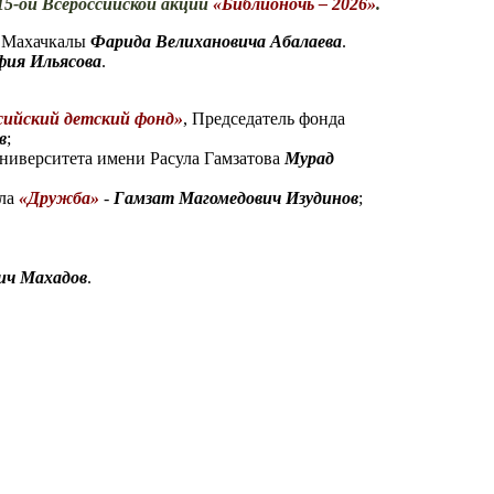
5-ой Всероссийской акции
«Библионочь – 2026»
.
а Махачкалы
Фарида Велихановича Абалаева
.
фия Ильясова
.
сийский детский фонд»
, Председатель фонда
в
;
университета имени Расула Гамзатова
Мурад
ала
«Дружба»
-
Гамзат Магомедович Изудинов
;
ич Махадов
.