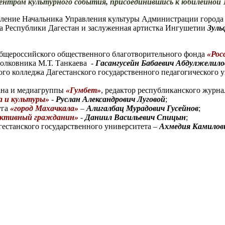
ентром культурного события, присоединившись к юбилейной 1
ление Начальника Управления культуры Администрации город
 Республики Дагестан и заслуженная артистка Ингушетии
Зуль
 общероссийского общественного благотворительного фонда
«Рос
олковника М.Т. Танкаева -
Гасангусейн Бабаевич Абдулжелило
кого колледжа Дагестанского государственного педагогического 
тана и медиагруппы
«Гумбет»
, редактор республиканского журн
а и культуры»
-
Руслан Александрович Луговой
;
уга
«город Махачкала»
–
Алигалбац Мурадович Гусейнов
;
ктивный гражданин»
-
Даниил Васильевич Спицын
;
гестанского государственного университета –
Ахмедия Камилов