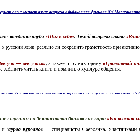
ернет-сленг меняет язык: встреча в библиотеке-филиале №6 Махачкалин
ло заседание клуба
«Шаг к себе»
. Темой встречи стало
«Влиян
в русский язык, реально ли сохранить грамотность при активно
ек учи — век учись»
, а также игру-викторину
«Грамотный ин
не забывать читать книги и помнить о культуре общения.
 карта: безопасное использование»: тренинг для студентов в модельной б
шёл тренинг по безопасности банковских карт
«Банковская к
и
Мурад Курбанов
— специалисты Сбербанка. Участниками в